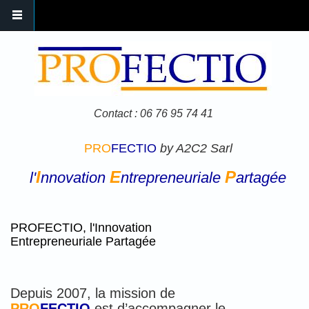
Aller au contenu principal
Contact : 06 76 95 74 41
PRO
FECTIO
by A2C2 Sarl
I
E
P
l'
nnovation
ntrepreneuriale
artagée
PROFECTIO, l'Innovation
Entrepreneuriale Partagée
Depuis 2007, la mission de
PRO
FECTIO
est d’accompagner le