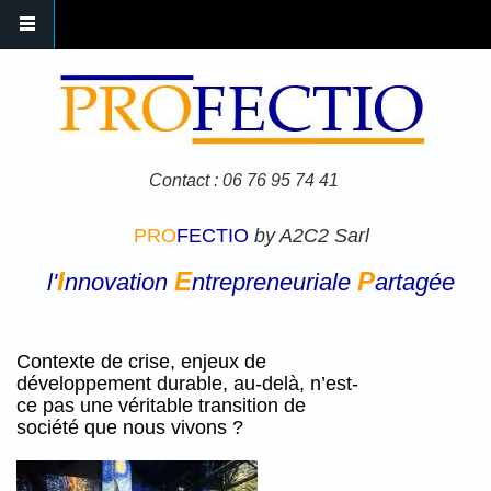
Aller au contenu principal
Contact : 06 76 95 74 41
PRO
FECTIO
by A2C2 Sarl
I
E
P
l'
nnovation
ntrepreneuriale
artagée
Contexte de crise, enjeux de
développement durable, au-delà, n’est-
ce pas une véritable transition de
société que nous vivons ?