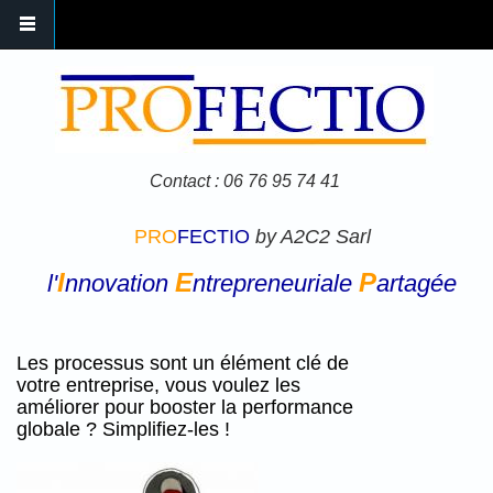
Aller au contenu principal
Contact : 06 76 95 74 41
PRO
FECTIO
by A2C2 Sarl
I
E
P
l'
nnovation
ntrepreneuriale
artagée
Les processus sont un élément clé de
votre entreprise, vous voulez les
améliorer pour booster la performance
globale ? Simplifiez-les !