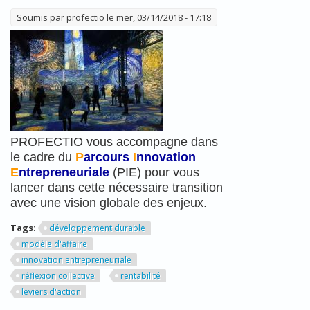
Soumis par
profectio
le mer, 03/14/2018 - 17:18
PROFECTIO vous accompagne dans
le cadre du
P
arcours
I
nnovation
E
ntrepreneuriale
(PIE)
pour vous
lancer dans cette nécessaire transition
avec une vision globale des enjeux.
Tags:
développement durable
modèle d'affaire
innovation entrepreneuriale
réflexion collective
rentabilité
leviers d'action