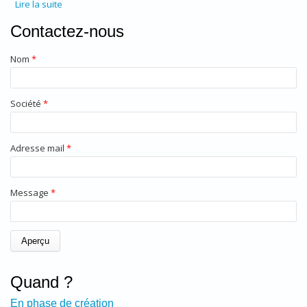
Lire la suite
de Contexte de crise, enjeux de développement durable,
au-delà, n’est-ce pas une véritable transition de société
Contactez-nous
que nous vivons ?
Nom
*
Société
*
Adresse mail
*
Message
*
Quand ?
En phase de création