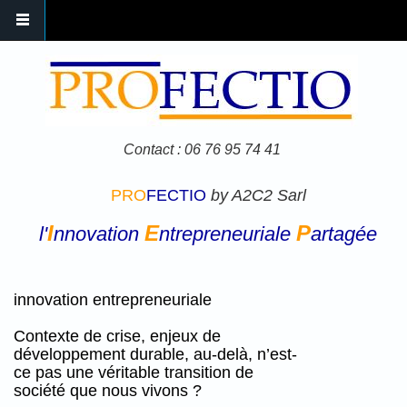
Aller au contenu principal
Contact : 06 76 95 74 41
PRO
FECTIO
by A2C2 Sarl
I
E
P
l'
nnovation
ntrepreneuriale
artagée
innovation entrepreneuriale
Contexte de crise, enjeux de
développement durable, au-delà, n’est-
ce pas une véritable transition de
société que nous vivons ?